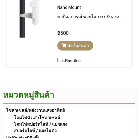
รองรับการใช้งานร่วมกับอุปกรณ์
Nano Mount
Outdoor Wireless AP, กล้องวงจรปิด
ระบบ IP และอุปกรณ์เครือข่าย
ขายึดอุปกรณ์ ช่วยในการปรับองศา
คอมพิวเตอร์อื่นๆ
฿500
สั่งซื้อสินค้า
เปรียบเทียบ
หมวดหมู่สินค้า
โซล่าเซลล์/พลังงานแสงอาทิตย์
โคมไฟหัวเสาโซล่าเซลล์
โคมไฟสปอร์ตไลท์ / แยกแผง
สปอร์ตไลท์ / แผงในตัว