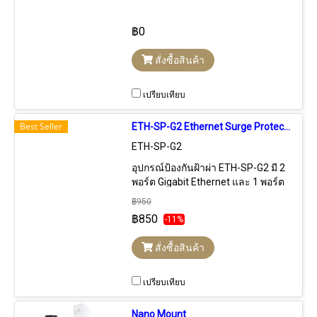
24VDC 1A 24W สำหรับจ่ายไฟให้กับ
อุปกรณ์ที่ใช้ Passive POE 24VDC
฿0
24W Port Lan ความเร็ว Gigabit
สั่งซื้อสินค้า
เปรียบเทียบ
Best Seller
ETH-SP-G2 Ethernet Surge Protector, ESD Protection for Outdoor PoE Devices, All Ubiquiti airMAX devices
ETH-SP-G2
อุปกรณ์ป้องกันฝ้าผ่า ETH-SP-G2 มี 2
พอร์ต Gigabit Ethernet และ 1 พอร์ต
Ground สำหรับต่อสายลงดิน ใช้
฿950
ป้องกันความเสียหายอุปกรณ์เครือข่าย
฿850
-11%
จากฟ้าผ่า แรงดันไฟกระชาก, แรงดัน
ไฟฟ้าเกินชั่วขณะ, แรงดันไฟฟ้า
สั่งซื้อสินค้า
เหนี่ยวนำที่เกิดจากฟ้าผ่า, แรงดัน
ไฟฟ้าสูงฉับพลัน ซึ่งเกิดจากการปิด-
เปิด อุปกรณ์ไฟฟ้ากำลังขนาดใหญ่
เปรียบเทียบ
หรือเกิดการลัดวงจรของระบบสายส่ง
ไฟฟ้าแรงสูง และไฟ้าสถิต ESD
Nano Mount