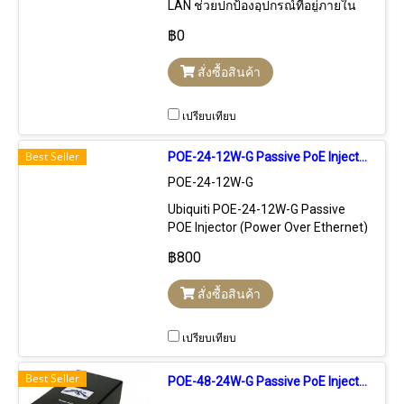
LAN ช่วยปกป้องอุปกรณ์ที่อยู่ภายใน
อาคารหรือวง Network อันเนื่องมา
฿0
จากไฟฟ้าสถิต ป้องกันกระแสไฟฟ้า
กระชาก และฟ้าผ่า เพื่อป้องกัน กระแส
สั่งซื้อสินค้า
ไฟฟ้ากระชากจากฟ้าผ่า ทำความเสีย
หายต่ออุปกรณ์ (ใช้สำหรับ Wireless
Access Point แบบภายนอก
เปรียบเทียบ
Best Seller
POE-24-12W-G Passive PoE Injector (POE) 24VDC 0.5A 12W Port Gigabit, Hard Reset
POE-24-12W-G
Ubiquiti POE-24-12W-G Passive
POE Injector (Power Over Ethernet)
24VDC 0.5A 12W จ่ายไฟให้กับ
฿800
อุปกรณ์ที่ใช้ Passive POE 24VDC
12W Port Lan ความเร็ว Gigabit ปุ่ม
สั่งซื้อสินค้า
Hard Reset
เปรียบเทียบ
Best Seller
POE-48-24W-G Passive PoE Injector ขนาด 48VDC 0.5A กำลังไฟ 24W รองรับความเร็ว Gigabit