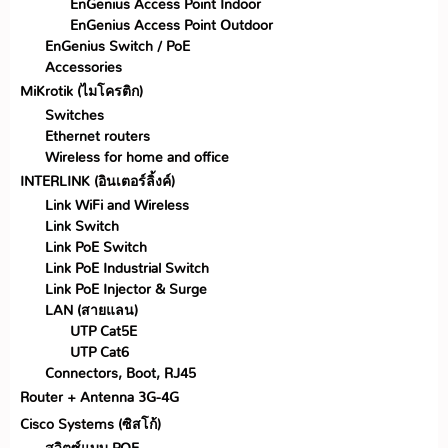
EnGenius Access Point Indoor
EnGenius Access Point Outdoor
EnGenius Switch / PoE
Accessories
MiKrotik (ไมโครติก)
Switches
Ethernet routers
Wireless for home and office
INTERLINK (อินเตอร์ลิ้งค์)
Link WiFi and Wireless
Link Switch
Link PoE Switch
Link PoE Industrial Switch
Link PoE Injector & Surge
LAN (สายแลน)
UTP Cat5E
UTP Cat6
Connectors, Boot, RJ45
Router + Antenna 3G-4G
Cisco Systems (ซิสโก้)