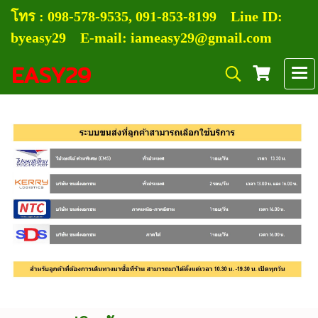
โทร :
0
98-578-9535, 091-853-8199
Line ID:
byeasy29 E-mail: iameasy29@gmail.com
EASY29