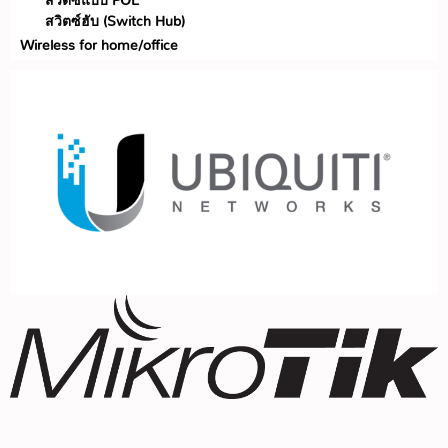
สวิตซ์แบบ POE
สวิตซ์ฮับ (Switch Hub)
Wireless for home/office