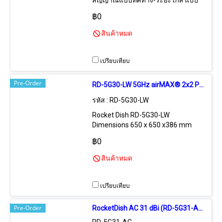
สัญญาณแบบทิศทาง-ระยะไกล แบบ
จานทึบ (Solid Dish) ความถี่ 5.0 GHz
฿0
อัตราขยาย 30 dBi ระยะทางรับ-ส่ง
สูงสุด 15.0-20.0 กิโลเมตร, เสาแบบ
สินค้าหมด
2x2 MIMO รองรับการรับ-ส่งข้อมูล
แบบ Dual-Chain ความเร็วสูงสุด 270
Mbps เหมาะสำหรับเชื่อมต่อระหว่าง
เปรียบเทียบ
อาคารระยะไกลมาก และต้องการ
ความหนาแน่นในการรับ-ส่งข้อมูลสูง
Pre-Order
RD-5G30-LW 5GHz airMAX® 2x2 PtP Bridge Dish Antenna (1ลัง มี2ตัว)
(ใช้ร่วมกับอุปกรณ์ UBiQUiTi Rocket
M5
รหัส : RD-5G30-LW
Rocket Dish RD-5G30-LW
Dimensions 650 x 650 x386 mm
(25.6 x 25.6 x 15.2") Weight 7.4 kg
฿0
(16.31 lb) (Mount Included)
Frequency 5.1 - 5.9 GHz Gain 30 dBi
สินค้าหมด
Max. VSWR 1.6:1 Wind Survivability
200 km/h (125 mph) Wind Loading
790 N @ 200 km/h >>>รับประกัน
เปรียบเทียบ
การใช้งาน 1 ปี
Pre-Order
RocketDish AC 31 dBi (RD-5G31-AC) - 31 dBi, 5 GHz AirMax 2x2 MIMO PtP Dish Antenna, 450+ Mbps Antenna Only *Best with UBiQUiTi Rocket AC Lite (R5AC-Lite)