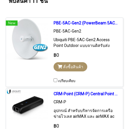
พบสินค้า 11 ชิ้น
New
PBE-5AC-Gen2 (PowerBeam 5AC-Gen2) airMAX AP Outdoor 802.11ac, Freq 5GHz Hi-Speed 450+Mbps, Power 25dBm, Dish Reflector Ant 16dBi, 1-Port 10/100/1000 Ethernet
PBE-5AC-Gen2
Ubiquiti PBE-5AC-Gen2 Access
Point Outdoor แบบจานดิสรับส่ง
ข้อมูลไร้สายระยะไกล 5-10 กม.
฿0
รองรับการทำไวเลส Point-to-point
และ Point-to-Multipoint มาตรฐาน
สั่งซื้อสินค้า
802.11ac ความเร็ว 450+Mbps
ความถี่ 5GHz กำลังส่ง 25dBm
(316mW) เสาอากาศแบบจานดิส
เปรียบเทียบ
25dBi มี 1 พอร์ต 10/100/1000Mbps
Ethernet มาพร้อม PoE Adapter
CRM-Point (CRM-P) Central Point for management airMAX and airMAX ac Network, Plug and Play Installation
24V/0.5A, วัสดุพลาสติก Outdoor UV
CRM-P
Stabilized ป้องกันแสงแดดและน้ำฝน
เหมาะสำหรับเชื่อมต่อเครือข่าย
อุปกรณ์ สำหรับบริหารจัดการเครือ
อินเตอร์เน็ตไร้สายระหว่างอาคาร
ข่ายไวเลส airMAX และ airMAX ac
บ้านพัก สำนักงาน ที่ต้องการส่งข้อมูล
ติดตั้งง่ายด้วยการต่อพอร์ต Router
฿0
ความเร็วสูง
หรือ Switch ในเครือข่าย ทำงานโดยมี