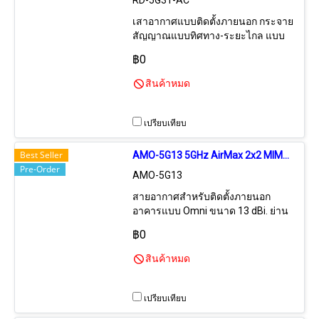
RD-5G31-AC
เสาอากาศแบบติดตั้งภายนอก กระจาย
สัญญาณแบบทิศทาง-ระยะไกล แบบ
จานทึบ (Solid Dish) ความถี่ 5.0 GHz
฿0
AC อัตราขยาย 31 dBi ระยะทางรับ-
ส่งสูงสุด 30.0-40.0 กิโลเมตร, เสาแบบ
สินค้าหมด
2x2 MIMO รองรับการรับ-ส่งข้อมูล
แบบ Dual-Chain ความเร็วสูงสุด 450+
Mbps เหมาะสำหรับเชื่อมต่อระหว่าง
เปรียบเทียบ
อาคารระยะไกลมาก และต้องการ
ความหนาแน่นในการรับ-ส่งข้อมูลสูง
Best Seller
AMO-5G13 5GHz AirMax 2x2 MIMO Basestation OMNI Antennas Gain 13dBi
(ใช้ร่วมกับอุปกรณ์ UBiQUiTi Rocket
Pre-Order
AMO-5G13
M5 AC + สินค้าเฉพาะเสาอากาศและ
แท่นยึดเท่านั้น)
สายอากาศสำหรับติดตั้งภายนอก
อาคารแบบ Omni ขนาด 13 dBi. ย่าน
ความถี่ 5GHz ใช้เทคโนโลยี่ 2X2
฿0
MIMO (Dual Chain)
สินค้าหมด
เปรียบเทียบ