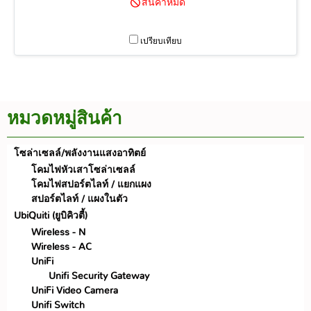
สินค้าหมด
Dual-Chain รองรับความเร็วสูงสุด
270-300 Mbps เหมาะสำหรับเป็นเสา
อากาศเพื่อกระจายสัญญาณในแนว
เปรียบเทียบ
กว้าง แบบกวาดทางด้านหน้า หรือเพื่อ
ให้บริการ WISP ภายในท้องที่
หมวดหมู่สินค้า
โซล่าเซลล์/พลังงานแสงอาทิตย์
โคมไฟหัวเสาโซล่าเซลล์
โคมไฟสปอร์ตไลท์ / แยกแผง
สปอร์ตไลท์ / แผงในตัว
UbiQuiti (ยูบิคิวตี้)
Wireless - N
Wireless - AC
UniFi
Unifi Security Gateway
UniFi Video Camera
Unifi Switch