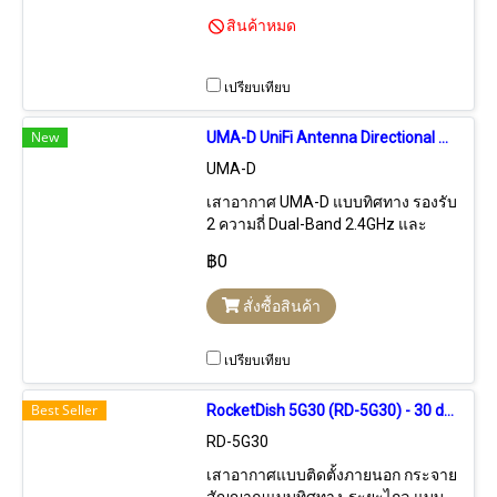
ซอฟแวร์ C CRM Control ใน CRM-
สินค้าหมด
Point ใช้งานได้ทันที ช่วยควบคุม
จัดการอุปกรณ์ในเครือข่ายอย่างมีประ
สิธิภาพขั้นสูง จากที่ไดก็ได้ในเครือ
เปรียบเทียบ
ข่าย สามารถค้นหา และสแกนหรือ
เพิ่ม IP ให้เหมาะสม, ตรวจสอบ เก็บ
New
UMA-D UniFi Antenna Directional Dual-Band 802.11ac, RF Connections (2) RP-SMA, Gain 10dBi (2.4GHz) & 15dBi (5GHz), Outdoor UV Stabilized Plastic
สถิติและแสดงสถานะของระบบและ
UMA-D
คลื่นความถี่ Uplink/Downlink แบบ
Real-Time
เสาอากาศ UMA-D แบบทิศทาง รองรับ
2 ความถี่ Dual-Band 2.4GHz และ
5GHz มาตรฐาน 802.11ac มี 2 หัวต่อ
฿0
RP-SMA อัตราขยายสายอากาศ
10dBi (2.4GHz) และ 15dBi (5GHz)
สั่งซื้อสินค้า
ให้ประสิทธิภาพและความเร็วสูง ลด
การรบกวนกับ AP อื่นๆ ที่อยู่ใกล้เคียง
ติดตั้งง่ายด้วยชุดยึดเสา ปรับทิศทาง
เปรียบเทียบ
ได้อย่างอิสระ เหมาะสำหรับต่อเข้ากับ
Ubiquiti UAP-AC-M และ Ubiquiti
Best Seller
RocketDish 5G30 (RD-5G30) - 30 dBi, 5 GHz AirMax 2x2 MIMO PtP Dish Antenna, Antenna Only (Best with UBiQUiTi Rocket M5)
R5AC-Lite
RD-5G30
เสาอากาศแบบติดตั้งภายนอก กระจาย