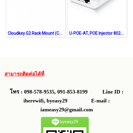
Cloudkey G2 Rack Mount (CKG2-RM)
U-POE-AT, POE Injector 802.3at 48VDC 0.65A 30W Port Gigabit
สามารถติดต่อได้ที่
โทร : 098-578-9535, 091-853-8199
Line ID :
iherewifi, byeasy29 E-mail :
iameasy29@gmail.com
byeasy29