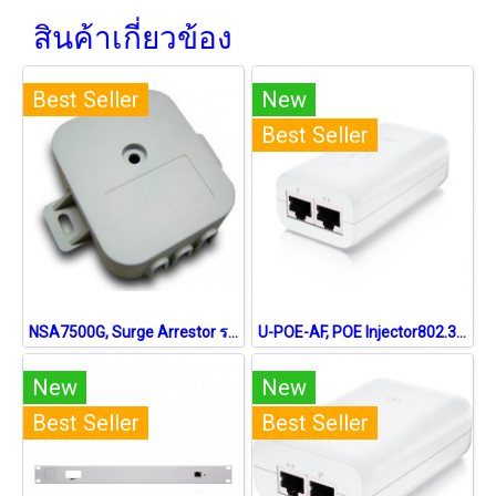
สินค้าเกี่ยวข้อง
Best Seller
New
Best Seller
NSA7500G, Surge Arrestor รองรับ 10/100/1000Mbps
U-POE-AF, POE Injector802.3af 48VDC 0.32A 15.4W Port Gigabit
New
New
Best Seller
Best Seller