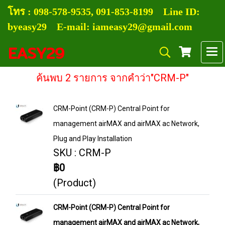
โทร :
0
98-578-9535, 091-853-8199
Line ID:
byeasy29 E-mail: iameasy29@gmail.com
EASY29
ค้นพบ 2 รายการ จากคำว่า"CRM-P"
CRM-Point (CRM-P) Central Point for
management airMAX and airMAX ac Network,
Plug and Play Installation
SKU : CRM-P
฿0
(Product)
CRM-Point (CRM-P) Central Point for
management airMAX and airMAX ac Network,