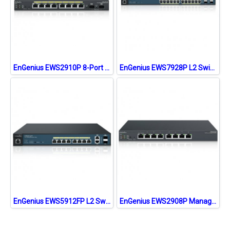
EnGenius EWS2910P 8-Port PoE Gigabit Wireless Controller Switch Managed +2-Port SFP, Total Budget 61.6W, Centralized Network Management, Desktop Model
EnGenius EWS7928P L2 Switch PoE 24-Port Gigabit Managed 802.3af/at, 4-Port SFP, Total Budget 185W,Centralized Network Management, Rackmount 1U Model
EnGenius EWS5912FP L2 Switch PoE 8-Port Gigabit Managed 802.3af/at, 2-Port Uplink and 2-Port SFP, Total Budget 61.6W, Centralized Network Management, Rackmount 1U Model
EnGenius EWS2908P Managed Smart Switch 8-Port Gigabit 55W, 802.3af Compliant PoE+ Network Switch