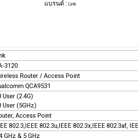
แบรนด์ :
Link
nk
A-3120
ireless Router / Access Point
ualcomm QCA9531
 User (2.4G)
0 User (5GHz)
outer, Access Point
EEE 802.3,IEEE 802.3u,IEEE 802.3x,IEEE 802.3af, I
.4 GHz & 5 GHz