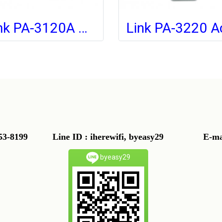
Link PA-3120A Dual Band Gigabit WiFi Access Point 1200Mbps High-Power Ceiling
91-853-8199
Line ID : iherewifi, byeasy29 E-mail
byeasy29