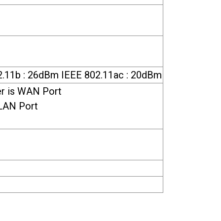
2.11b : 26dBm IEEE 802.11ac : 20dBm
r is WAN Port
 LAN Port