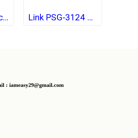
Link PA-3220 Access Point AC1200 Dual-Band Indoor/Outdoor, Gigabit Port with PoE
Link PSG-3124 Switch PoE 24-Port Gigabit Ethernet (250W), 24 GE (PoE) + 2 SFP
 : iameasy29@gmail.com