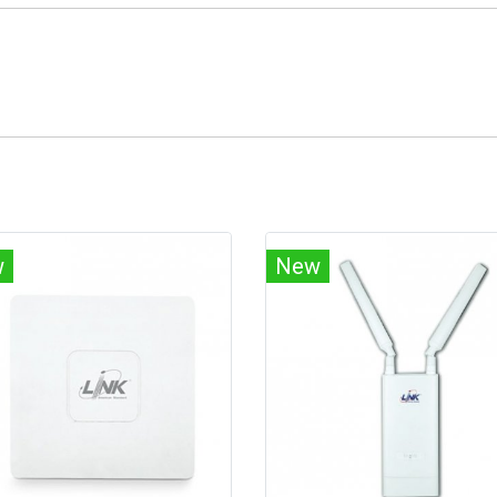
w
New