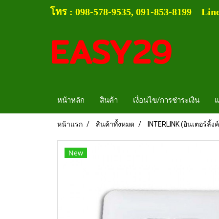
โทร :
0
98-578-9535, 091-853-8199
Lin
EASY29
หน้าหลัก
สินค้า
เงื่อนไข/การชำระเงิน
แ
หน้าแรก
สินค้าทั้งหมด
INTERLINK (อินเตอร์ลิ้งค์
New