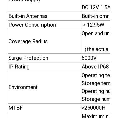
DC 12V 1.5A
Built-in Antennas
Built-in omnidi
Power Consumption
＜12.95W
Open and unobs
Coverage Radius
（the actual cov
Surge Protection
6000V
IP Rating
Above IP68
Operating temp
Storage temper
Environment
Operating humi
Storage humidi
MTBF
>250000H
Maximum number