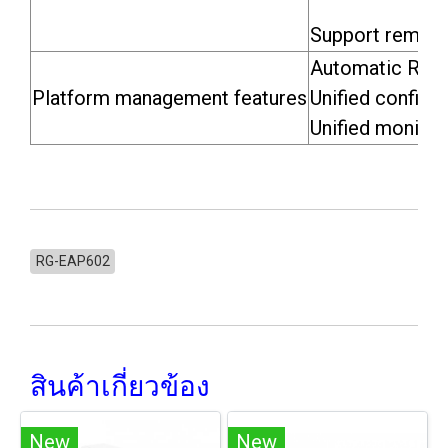
Support remote
Automatic RF ad
Platform management features
Unified configur
Unified monitor
RG-EAP602
สินค้าเกี่ยวข้อง
New
New