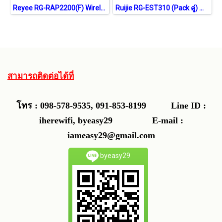
Reyee RG-RAP2200(F) Wireless Access Point ac Wave 2, Port 100Mbps, Cloud Control
Ruijie RG-EST310 (Pack คู่) Wireless Bridge 5GHz Dual-stream 802.11ac
สามารถติดต่อได้ที่
โทร : 098-578-9535, 091-853-8199
Line ID :
iherewifi, byeasy29 E-mail :
iameasy29@gmail.com
byeasy29