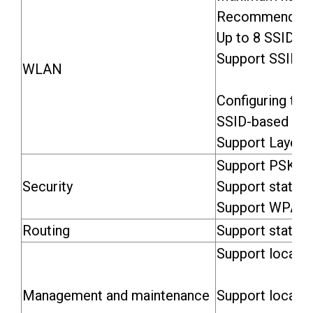
Recommended nu
Up to 8 SSIDs
Support SSID h
WLAN
Configuring the
SSID-based and
Support Layer 2
Support PSK au
Security
Support static b
Support WPA (T
Routing
Support static
Support local 
Management and maintenance
Support local 