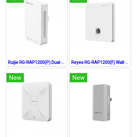
Ruijie RG-RAP1200(P) Dual-Band Wall Plate Access Point ac 5 Port Gigabit
Reyee RG-RAP1200(F) Wall-Mountable Wireless Access Point Dual-Band Cloud Control
New
New