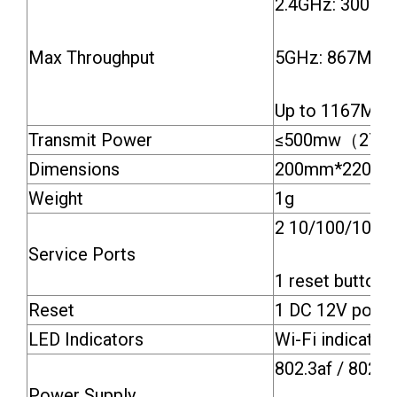
2.4GHz: 300Mb
Max Throughput
5GHz: 867Mbp
Up to 1167Mbp
Transmit Power
≤500mw（27dBm
Dimensions
200mm*220mm*1
Weight
1g
2 10/100/1000M
Service Ports
1 reset button
Reset
1 DC 12V powe
LED Indicators
Wi-Fi indicator
802.3af / 802.3
Power Supply