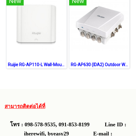
New
New
Ruijie RG-AP110-L Wall-Mountable Wireless Access Point N 2.4GHz 300Mbps Cloud
RG-AP630 (IDA2) Outdoor Wireless Access Point Series
สามารถติดต่อได้ที่
โทร : 098-578-9535, 091-853-8199
Line ID :
iherewifi, byeasy29 E-mail :