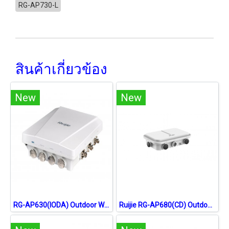
RG-AP730-L
สินค้าเกี่ยวข้อง
New
New
RG-AP630(IODA) Outdoor Wireless Access Point Series
Ruijie RG-AP680(CD) Outdoor Wireless Access Point WIFI6, 1.775Gbps, Port Gigabit