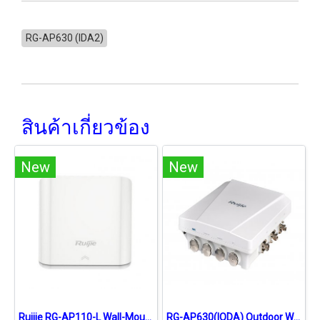
RG-AP630 (IDA2)
สินค้าเกี่ยวข้อง
New
New
Ruijie RG-AP110-L Wall-Mountable Wireless Access Point N 2.4GHz 300Mbps Cloud
RG-AP630(IODA) Outdoor Wireless Access Point Series