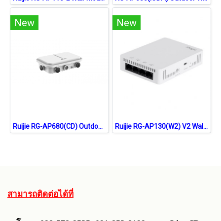
New
New
Ruijie RG-AP680(CD) Outdoor Wireless Access Point WIFI6, 1.775Gbps, Port Gigabit
Ruijie RG-AP130(W2) V2 Wall Access Point AC Wave 2, 1.167Gbps, 4 Port Gigabit, Cloud Control
สามารถติดต่อได้ที่