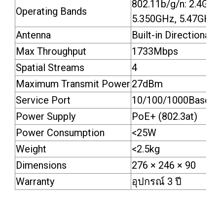
802.11b/g/n: 2.4GH
Operating Bands
5.350GHz, 5.47GHz t
Antenna
Built-in Directional
Max Throughput
1733Mbps
Spatial Streams
4
Maximum Transmit Power
27dBm
Service Port
10/100/1000Base-T
Power Supply
PoE+ (802.3at)
Power Consumption
<25W
Weight
<2.5kg
Dimensions
276 × 246 × 90
Warranty
อุปกรณ์ 3 ปี