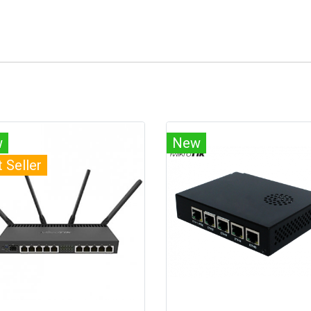
w
New
 Seller