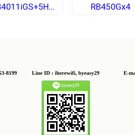
RB4011iGS+5HacQ2HnD-IN
RB450Gx4
91-853-8199
Line ID : iherewifi, byeasy29 E-mail
byeasy29