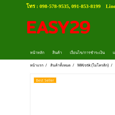
โทร :
0
98-578-9535, 091-853-8199
Lin
EASY29
หน้าหลัก
สินค้า
เงื่อนไข/การชำระเงิน
แ
หน้าแรก
สินค้าทั้งหมด
MiKrotik (ไมโครติก)
Best Seller