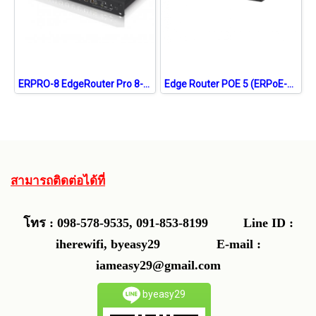
ERPRO-8 EdgeRouter Pro 8-Port+SFP Advanced Gigabit Ethernet Router
Edge Router POE 5 (ERPoE-5) Router CPU Dual-Core 500MHz 5 Port Giagbit 3 Port POE
สามารถติดต่อได้ที่
โทร : 098-578-9535, 091-853-8199
Line ID :
iherewifi, byeasy29 E-mail :
iameasy29@gmail.com
byeasy29