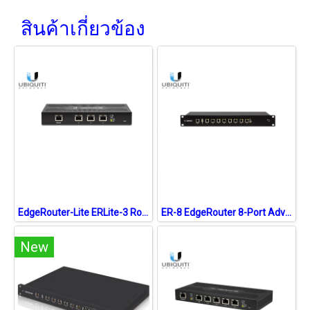
สินค้าเกี่ยวข้อง
EdgeRouter-Lite ERLite-3 Router CPU 500MHz Ram 512MB 3 Port Giagbit, VPN, QOS
ER-8 EdgeRouter 8-Port Advanced Gigabit Ethernet Router
New