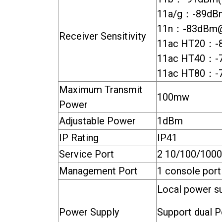
11a/g：-89dB
11n：-83dB
Receiver Sensitivity
11ac HT20：-8
11ac HT40：-7
11ac HT80：-7
Maximum Transmit
100mw
Power
Adjustable Power
1dBm
IP Rating
IP41
Service Port
2 10/100/1000B
Management Port
1 console port
Local power su
Power Supply
Support dual 