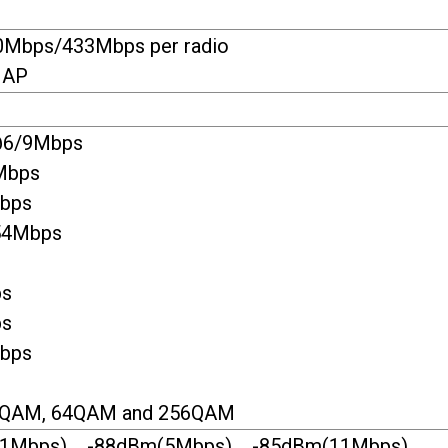
Mbps/433Mbps per radio
 AP
6/9Mbps
Mbps
bps
54Mbps
s
s
bps
6QAM, 64QAM and 256QAM
1Mbps)，-88dBm(5Mbps)，-85dBm(11Mbps)