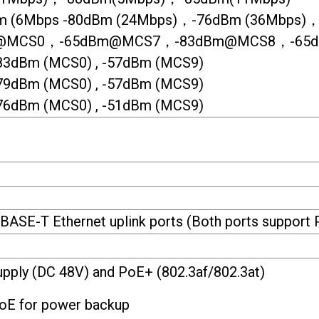
m (6Mbps -80dBm (24Mbps)，-76dBm (36Mbps)，
m@MCS0，-65dBm@MCS7，-83dBm@MCS8，-65
3dBm (MCS0) , -57dBm (MCS9)
9dBm (MCS0) , -57dBm (MCS9)
6dBm (MCS0) , -51dBm (MCS9)
ASE-T Ethernet uplink ports (Both ports support 
pply (DC 48V) and PoE+ (802.3af/802.3at)
PoE for power backup