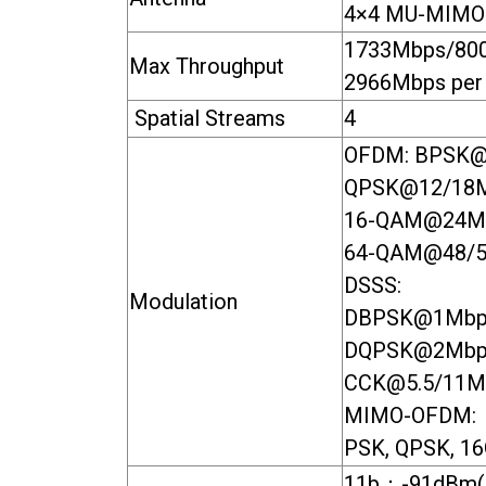
4×4 MU-MIMO
1733Mbps/800
Max Throughput
2966Mbps per
Spatial Streams
4
OFDM: BPSK@
QPSK@12/18
16-QAM@24M
64-QAM@48/
DSSS:
Modulation
DBPSK@1Mbp
DQPSK@2Mbp
CCK@5.5/11M
MIMO-OFDM:
PSK, QPSK, 1
11b：-91dBm(