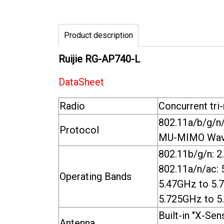
Product description
Ruijie RG-AP740-L
DataSheet
Radio
Concurrent tri
802.11a/b/g/n
Protocol
MU-MIMO Wav
802.11b/g/n: 
802.11a/n/ac:
Operating Bands
5.47GHz to 5.
5.725GHz to 5
Built-in "X-Se
Antenna