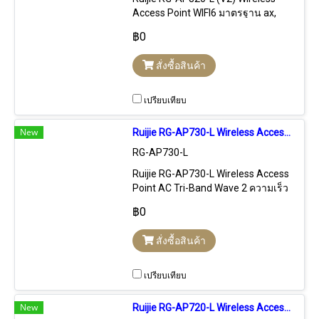
Access Point WIFI6 มาตรฐาน ax,
2x2 MIMO, 1.775Gbps, Port Lan
฿0
Gigabit, Ruijie Cloud Control, Captive
Portal
สั่งซื้อสินค้า
เปรียบเทียบ
New
Ruijie RG-AP730-L Wireless Access Point AC Tri-Band Wave 2, 2.130Gbps MIMO Port Gigabit, Cloud Control
RG-AP730-L
Ruijie RG-AP730-L Wireless Access
Point AC Tri-Band Wave 2 ความเร็ว
2.130Gbps Dual-Band 2x2 MU-
฿0
MIMO, Port Lan Gigabit, รองรับการ
Control แบบ Stanalone, Free Cloud
สั่งซื้อสินค้า
Control, Hardware Control
เปรียบเทียบ
New
Ruijie RG-AP720-L Wireless Access Point AC Wave 2, 1.167Gbps 2x2 MIMO Port Gigabit, Cloud Control