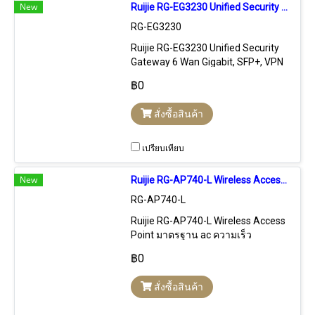
New
Ruijie RG-EG3230 Unified Security Gateway 6 Wan Gigabit, VPN, Firewall, L7 DPI
RG-EG3230
Ruijie RG-EG3230 Unified Security
Gateway 6 Wan Gigabit, SFP+, VPN
IPSecs, Firewall, L7 DPI, 1TB Hdd
฿0
รองรับ 1,000 Users
สั่งซื้อสินค้า
เปรียบเทียบ
New
Ruijie RG-AP740-L Wireless Access Point ac MU-MIMO Wave 2, 2.966Gbps Port Gigabit, Cloud Control
RG-AP740-L
Ruijie RG-AP740-L Wireless Access
Point มาตรฐาน ac ความเร็ว
2.966Gbps Tri-Band 4x4 MU-MIMO
฿0
Wave 2, Port Lan Gigabit, รองรับการ
Control แบบ Stanalone, Free Cloud
สั่งซื้อสินค้า
Control, Hardware Control