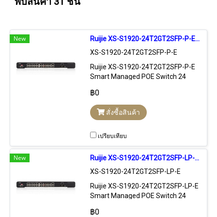
พบสินค้า 31 ชิ้น
New
Ruijie XS-S1920-24T2GT2SFP-P-E Smart Managed POE Switch 24 Port 370W
XS-S1920-24T2GT2SFP-P-E
Ruijie XS-S1920-24T2GT2SFP-P-E
Smart Managed POE Switch 24
Port 10/100Mbps, 2 SFP, POE 24
฿0
Port 370W Managed และ Monitor
by Ruijie Cloud Free License
สั่งซื้อสินค้า
Lifetime
เปรียบเทียบ
New
Ruijie XS-S1920-24T2GT2SFP-LP-E Smart Managed POE Switch 24 Port 185W
XS-S1920-24T2GT2SFP-LP-E
Ruijie XS-S1920-24T2GT2SFP-LP-E
Smart Managed POE Switch 24
Port 10/100Mbps, 2 SFP, POE 24
฿0
Port 185W Managed และ Monitor